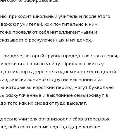
они сфотографировались.
ю, приходит школьный учитель и после этого
 уважают учителей, как почтительно к ним
я тоже проявляют себя интеллигентными и
сказывает о раскулаченных и их домах.
 том доме, который срубил прадед главного героя,
тически выгнали на улицу. Пришлось жить у
о до сих пор в деревне в одном конце есть целый
ериодически занимают другие выгнанный из
ы, которые за короткий период могут буквально
дь раскулаченные и высланные семьи живут в
о того как их снова оттуда выселят.
деревне учителя организовали сбор вторсырья,
бще, работают весьма ладно, а деревенские