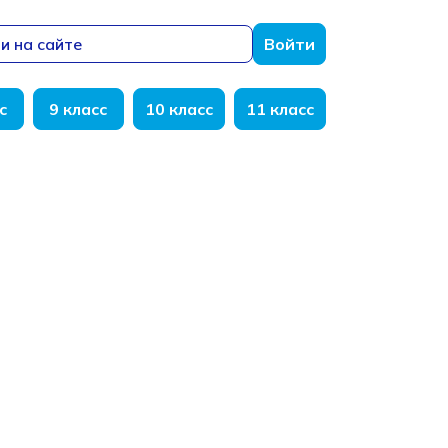
и на сайте
Войти
с
9 класс
10 класс
11 класс