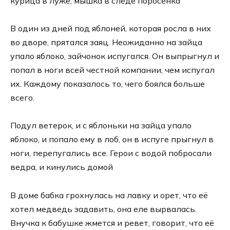
курица в луже, мышка в следе поросенка
В один из дней под яблоней, которая росла в них
во дворе, прятался заяц. Неожиданно на зайца
упало яблоко, зайчонок испугался. Он выпрыгнул и
попал в ноги всей честной компании, чем испугал
их. Каждому показалось то, чего боялся больше
всего.
Подул ветерок, и с яблоньки на зайца упало
яблоко, и попало ему в лоб, он в испуге прыгнул в
ноги, перепугались все. Герои с водой побросали
ведра, и кинулись домой
В доме бабка грохнулась на лавку и орет, что её
хотел медведь задавить, она еле вырвалась.
Внучка к бабушке жмется и ревет, говорит, что её