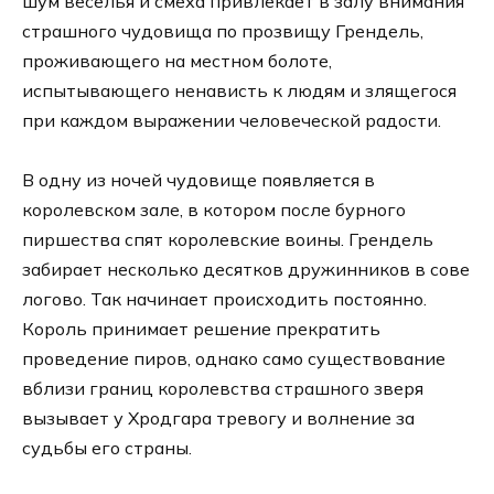
шум веселья и смеха привлекает в залу внимания
страшного чудовища по прозвищу Грендель,
проживающего на местном болоте,
испытывающего ненависть к людям и злящегося
при каждом выражении человеческой радости.
В одну из ночей чудовище появляется в
королевском зале, в котором после бурного
пиршества спят королевские воины. Грендель
забирает несколько десятков дружинников в сове
логово. Так начинает происходить постоянно.
Король принимает решение прекратить
проведение пиров, однако само существование
вблизи границ королевства страшного зверя
вызывает у Хродгара тревогу и волнение за
судьбы его страны.