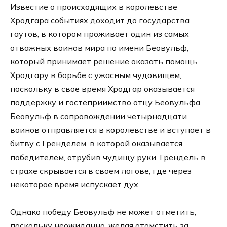
Известие о происходящих в королевстве
Хродгара событиях доходит до государства
гаутов, в котором проживает один из самых
отважных воинов мира по имени Беовульф,
который принимает решение оказать помощь
Хродгару в борьбе с ужасным чудовищем,
поскольку в свое время Хродгар оказывается
поддержку и гостеприимство отцу Беовульфа.
Беовульф в сопровождении четырнадцати
воинов отправляется в королевстве и вступает в
битву с Гренделем, в которой оказывается
победителем, отрубив чудищу руки. Грендель в
страхе скрывается в своем логове, где через
некоторое время испускает дух.
Однако победу Беовульф не может отметить,
поскольку неожиданно, желая отомстить за