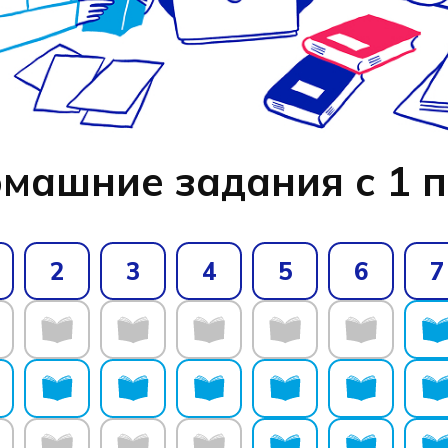
омашние задания с 1 п
2
3
4
5
6
7