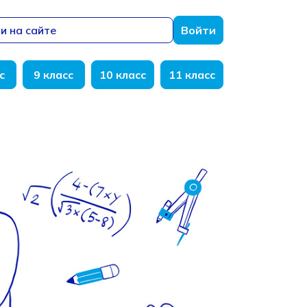
и на сайте
Войти
с
9 класс
10 класс
11 класс