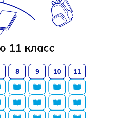
о 11 класс
8
9
10
11