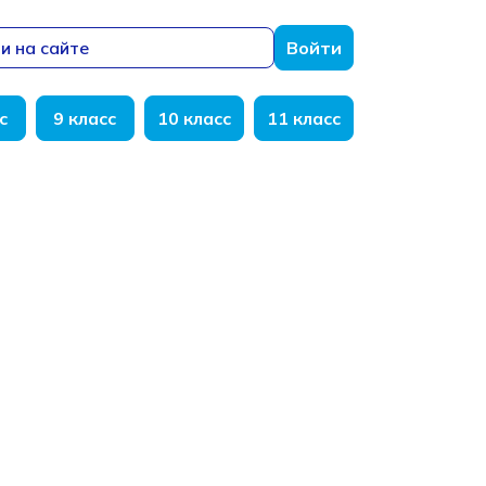
и на сайте
Войти
с
9 класс
10 класс
11 класс