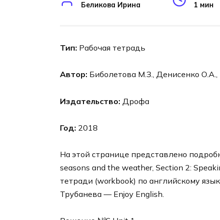
Беликова Ирина
1 мин
Тип:
Рабочая тетрадь
Автор:
Биболетова М.З., Денисенко О.А.,
Издательство:
Дрофа
Год:
2018
На этой странице представлено подробно
seasons and the weather, Section 2: Speak
тетради (workbook) по английскому язык
Трубанева — Enjoy English.