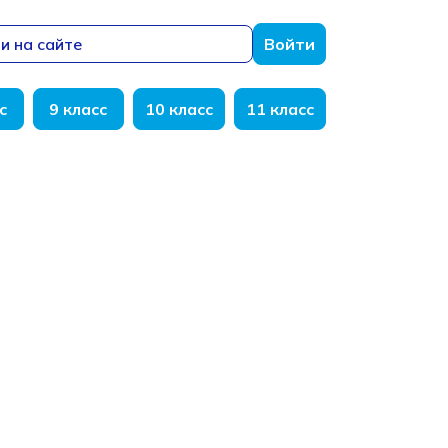
и на сайте
Войти
с
9 класс
10 класс
11 класс