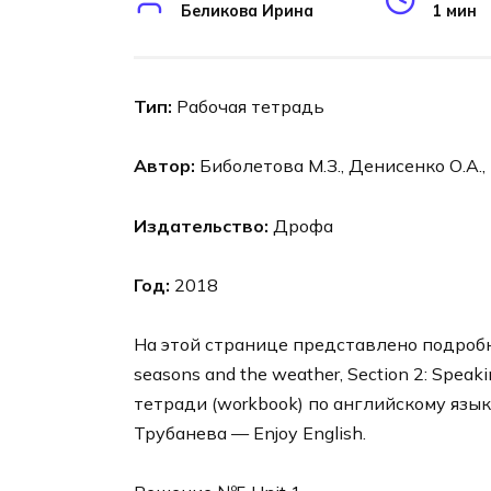
Беликова Ирина
1 мин
Тип:
Рабочая тетрадь
Автор:
Биболетова М.З., Денисенко О.А.,
Издательство:
Дрофа
Год:
2018
На этой странице представлено подробно
seasons and the weather, Section 2: Speak
тетради (workbook) по английскому язык
Трубанева — Enjoy English.