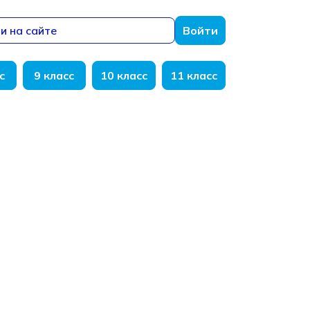
и на сайте
Войти
с
9 класс
10 класс
11 класс