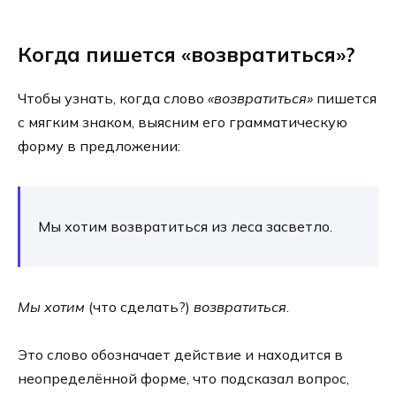
Когда пишется «возвратиться»?
Чтобы узнать, когда сло­во
«воз­вра­тить­ся»
пишет­ся
с мяг­ким зна­ком, выяс­ним его грам­ма­ти­че­скую
фор­му в пред­ло­же­нии:
Мы хотим воз­вра­тить­ся из леса засвет­ло.
Мы хотим
(что сде­лать?)
воз­вра­титься
.
Это сло­во обо­зна­ча­ет дей­ствие и нахо­дит­ся в
неопре­де­лён­ной фор­ме, что под­ска­зал вопрос,