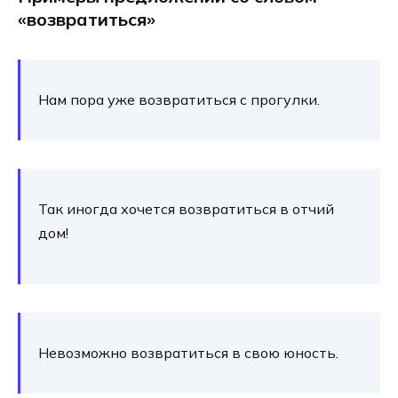
«возвратиться»
Нам пора уже воз­вра­тить­ся с про­гул­ки.
Так ино­гда хочет­ся воз­вра­тить­ся в отчий
дом!
Невозможно воз­вра­тить­ся в свою юность.