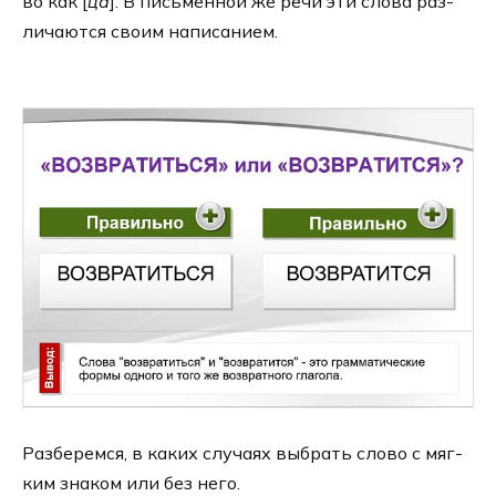
во как [
ца
]. В пись­мен­ной же речи эти сло­ва раз­
ли­ча­ют­ся сво­им напи­са­ни­ем.
Разберемся, в каких слу­ча­ях выбрать сло­вo с мяг­
ким зна­ком или без него.