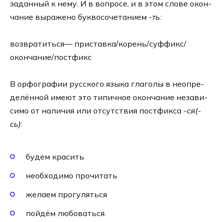
задан­ный к нему. И в вопро­се, и в этом сло­ве окон­
ча­ние выра­же­но бук­во­со­че­та­ни­ем
-ть
:
возвратиться— приставка/корень/суффикс/
окончание/постфикс
В орфо­гра­фии рус­ско­го язы­ка гла­го­лы в неопре­
де­лён­ной име­ют это типич­ное окон­ча­ние неза­ви­
си­мо от нали­чия или отсут­ствия пост­фик­са
-ся(-
сь)
:
будем кра­сить
необ­хо­ди­мо про­чи­тать
жела­ем про­гу­ляться
пой­дём любо­ваться.