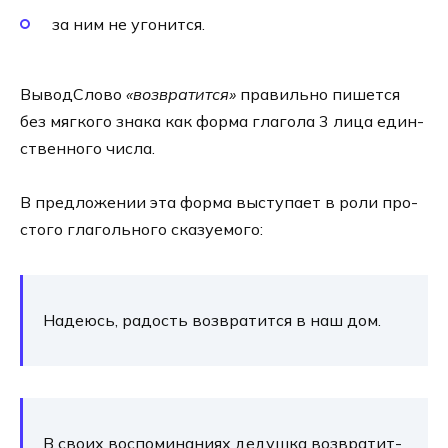
за ним не угонится.
ВыводСлово
«воз­вра­тит­ся»
пра­виль­но пишет­ся
без мяг­ко­го зна­ка как фор­ма гла­го­ла 3 лица един­
ствен­но­го чис­ла.
В пред­ло­же­нии эта фор­ма высту­па­ет в роли про­
сто­го гла­голь­но­го ска­зу­е­мо­го:
Надеюсь, радость воз­вра­тит­ся в наш дом.
В сво­их вос­по­ми­на­ни­ях дедуш­ка воз­вра­тит­