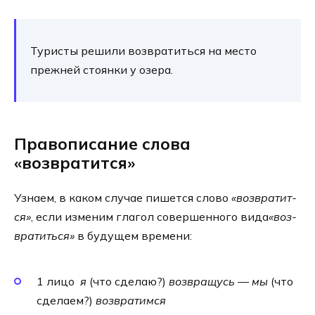
Туристы реши­ли воз­вра­тить­ся на место
преж­ней сто­ян­ки у озе­ра.
Правописание слова
«возвратится»
Узнаем, в каком слу­чае пишет­ся сло­во
«воз­вра­тит­
ся»
, если изме­ним гла­гол совер­шен­но­го вида
«воз­
вра­тить­ся»
в буду­щем вре­ме­ни:
1 лицо
я
(что сде­лаю?)
воз­вра­щусь
—
мы
(что
сде­ла­ем?)
воз­вра­тим­ся