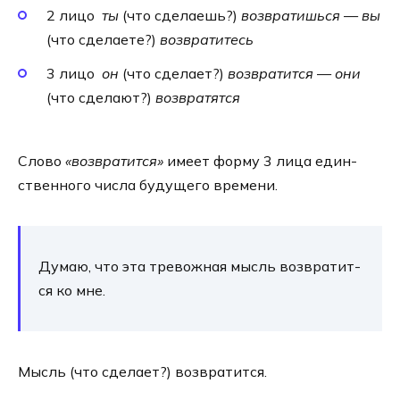
2 лицо
ты
(что сде­ла­ешь?)
воз­вра­тишь­ся
—
вы
(что сде­ла­е­те?)
воз­вра­ти­тесь
3 лицо
он
(что сде­ла­ет?)
воз­вра­тит­ся
—
они
(что сде­ла­ют?)
воз­вра­тят­ся
Слово
«воз­вра­тит­ся»
име­ет фор­му 3 лица един­
ствен­но­го чис­ла буду­ще­го вре­ме­ни.
Думаю, что эта тре­вож­ная мысль воз­вра­тит­
ся ко мне.
Мысль (что сде­ла­ет?) воз­вра­тит­ся.