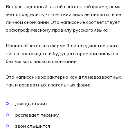
Вопрос, задан­ный к этой гла­голь­ной фор­ме, помо­
жет опре­де­лить, что мяг­кий знак не пишет­ся в её
лич­ном окон­ча­нии. Это напи­са­ние соот­вет­ству­ет
орфо­гра­фи­че­ско­му пра­ви­лу рус­ско­го язы­ка.
ПравилоГлаголы в фор­ме 3 лица един­ствен­но­го
чис­ла насто­я­ще­го и буду­ще­го вре­ме­ни пишут­ся
без мяг­ко­го зна­ка в окон­ча­нии.
Это напи­са­ние харак­тер­но как для невоз­врат­ных,
так и воз­врат­ных гла­голь­ных форм:
дождь стучит
рас­пе­вает песен­ку
звон слышится