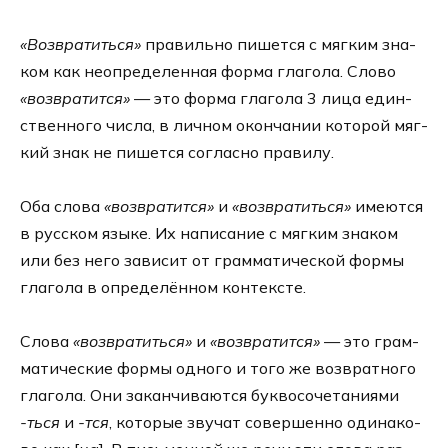
«Возвратиться»
пра­виль­но пишет­ся с мяг­ким зна­
ком как неопре­де­лен­ная фор­ма гла­го­ла. Слово
«воз­вра­тит­ся»
— это фор­ма гла­го­ла 3 лица един­
ствен­но­го чис­ла, в лич­ном окон­ча­нии кото­рой мяг­
кий знак не пишет­ся соглас­но пра­ви­лу.
Оба сло­ва
«воз­вра­тит­ся»
и
«воз­вра­тить­ся»
име­ют­ся
в рус­ском язы­ке. Их напи­са­ние с мяг­ким зна­ком
или без него зави­сит от грам­ма­ти­че­ской фор­мы
гла­го­ла в опре­де­лён­ном кон­тек­сте.
Слова
«воз­вра­тить­ся»
и
«воз­вра­тит­ся»
— это грам­
ма­ти­че­ские фор­мы одно­го и того же воз­врат­но­го
гла­го­ла. Они закан­чи­ва­ют­ся бук­во­со­че­та­ни­я­ми
-ться
и
-тся
, кото­рые зву­чат совер­шен­но оди­на­ко­