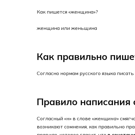
Как пишется «женщина»?
женщина или женьщина
Как правильно пише
Согласно нормам русского языка писать 
Правило написания 
Согласный «н» в слове «
женщина
» смягч
возникают сомнения, как правильно пр
правило, которое гласит, что
в сочетани