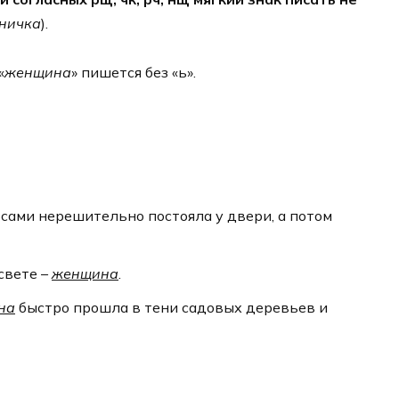
бничка
).
«
женщина
» пишется без «ь».
сами нерешительно постояла у двери, а потом
свете –
женщина
.
на
быстро прошла в тени садовых деревьев и