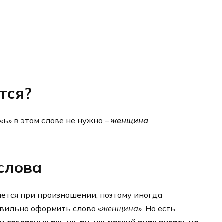
тся?
«ь» в этом слове не нужно –
женщина
.
слова
ается при произношении, поэтому иногда
авильно оформить слово «
женщина
». Но есть
и согласных рщ, чк, рч, нщ мягкий знак писать не