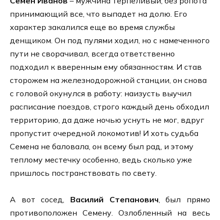
Семен Иванов
– мужчина терпеливый, без ропота
принимающий все, что выпадет на долю. Его
характер закалился еще во время службы
денщиком. Он под пулями ходил, но с намеченного
пути не сворачивал, всегда ответственно
подходил к вверенным ему обязанностям. И став
сторожем на железнодорожной станции, он снова
с головой окунулся в работу: наизусть выучил
расписание поездов, строго каждый день обходил
территорию, да даже ночью уснуть не мог, вдруг
пропустит очередной локомотив! И хоть судьба
Семена не баловала, он всему был рад, и этому
теплому местечку особенно, ведь сколько уже
пришлось постранствовать по свету.
А вот сосед,
Василий Степанович
, был прямо
противоположен Семену. Озлобленный на весь