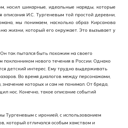
ом, носил шикарные, идеальные наряды, которые
я описания И.С. Тургеневым той простой деревни,
омана, мы понимаем, насколько образ Кирсанова
вню жизни, который его окружает. Это вызывает у
 Он так пытался быть похожим на своего
им поклонником нового течения в России. Однако
тся детский интерес. Ему трудно выдерживать
 Базаров. Во время диалогов между персонажами,
 значение которых и сам не понимал. От бреда,
ил нос. Конечно, такое описание событий
ны Тургеневым с иронией, с использованием
в, который отличался особым хамством и