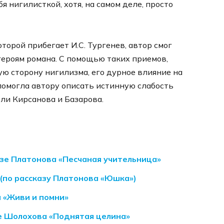
я нигилисткой, хотя, на самом деле, просто
торой прибегает И.С. Тургенев, автор смог
героям романа. С помощью таких приемов,
ю сторону нигилизма, его дурное влияние на
помогла автору описать истинную слабость
эли Кирсанова и Базарова.
зе Платонова «Песчаная учительница»
(по рассказу Платонова «Юшка»)
 «Живи и помни»
е Шолохова «Поднятая целина»