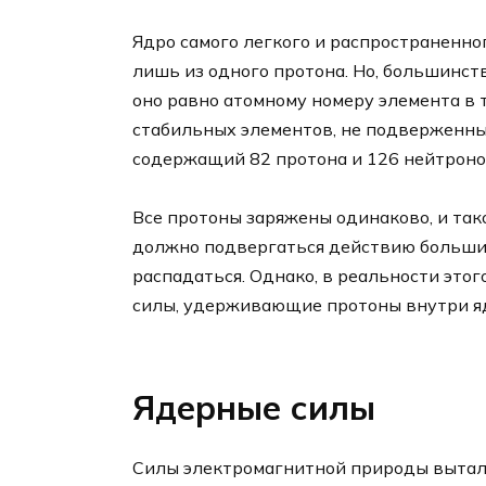
Ядро самого легкого и распространенног
лишь из одного протона. Но, большинст
оно равно атомному номеру элемента в
стабильных элементов, не подверженны
содержащий 82 протона и 126 нейтроно
Все протоны заряжены одинаково, и так
должно подвергаться действию больших
распадаться. Однако, в реальности это
силы, удерживающие протоны внутри ядр
Ядерные силы
Силы электромагнитной природы выталк