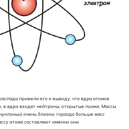
аспада привели его к выводу, что ядра атомов
го, в ядра входят нейтроны, открытые позже. Массы
нуклоны») очень близки, гораздо больше масс
ассу атома составляют именно они.