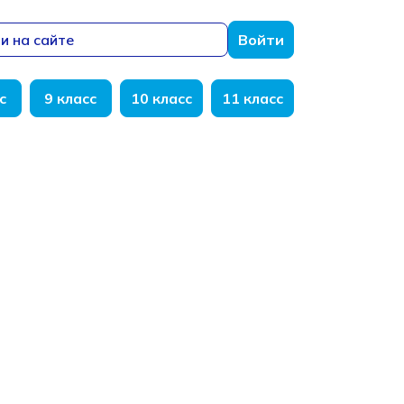
и на сайте
Войти
с
9 класс
10 класс
11 класс