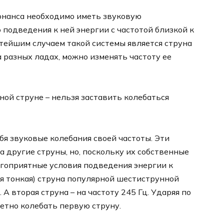
онанса необходимо иметь звуковую
подведения к ней энергии с частотой близкой к
стейшим случаем такой системы является струна
 разных ладах, можно изменять частоту ее
ной струне – нельзя заставить колебаться
бя звуковые колебания своей частоты. Эти
 другие струны, но, поскольку их собственные
агоприятные условия подведения энергии к
ая тонкая) струна популярной шестиструнной
 А вторая струна – на частоту 245 Гц. Ударяя по
метно колебать первую струну.