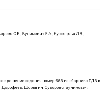
рова С.Б., Бунимович Е.А., Кузнецова Л.В.,
ое решение задания номер 668 из сборника ГДЗ к
в Дорофеев, Шарыгин, Суворова, Бунимович,