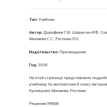
Тип:
Учебник
Автор:
Дорофеев Г.В., Шарыгин И.Ф., Суво
Минаева С.С., Рослова Л.О.
Издательство:
Просвещение
Год:
2016
На этой странице представлено подробн
учебнику по математике 6 класс авторо
Кузнецова, Минаева, Рослова.
Решение №668