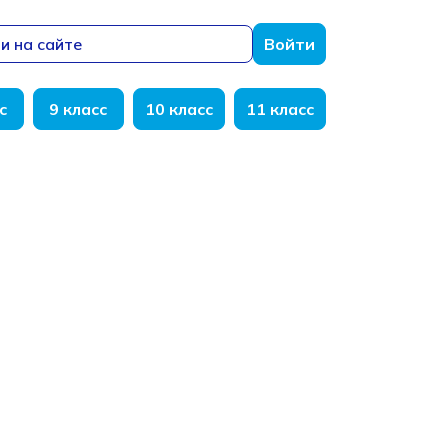
и на сайте
Войти
с
9 класс
10 класс
11 класс