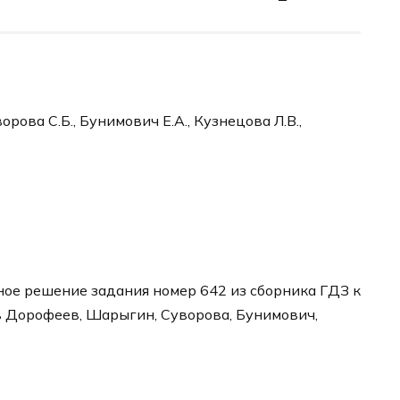
рова С.Б., Бунимович Е.А., Кузнецова Л.В.,
ое решение задания номер 642 из сборника ГДЗ к
в Дорофеев, Шарыгин, Суворова, Бунимович,