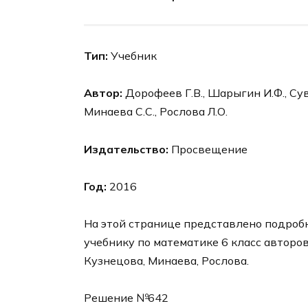
Тип:
Учебник
Автор:
Дорофеев Г.В., Шарыгин И.Ф., Суво
Минаева С.С., Рослова Л.О.
Издательство:
Просвещение
Год:
2016
На этой странице представлено подробн
учебнику по математике 6 класс авторо
Кузнецова, Минаева, Рослова.
Решение №642