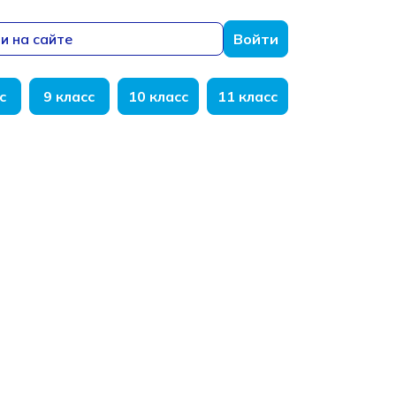
и на сайте
Войти
с
9 класс
10 класс
11 класс