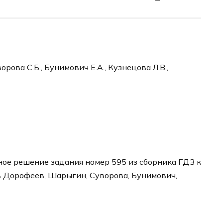
рова С.Б., Бунимович Е.А., Кузнецова Л.В.,
ое решение задания номер 595 из сборника ГДЗ к
в Дорофеев, Шарыгин, Суворова, Бунимович,