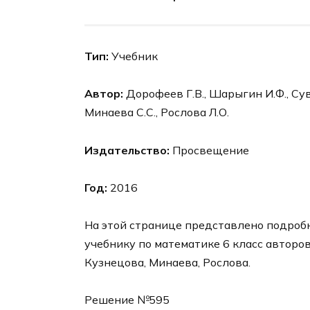
Тип:
Учебник
Автор:
Дорофеев Г.В., Шарыгин И.Ф., Суво
Минаева С.С., Рослова Л.О.
Издательство:
Просвещение
Год:
2016
На этой странице представлено подробн
учебнику по математике 6 класс авторо
Кузнецова, Минаева, Рослова.
Решение №595