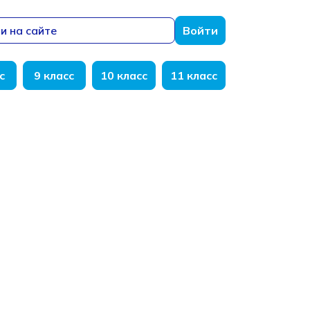
и на сайте
Войти
с
9 класс
10 класс
11 класс