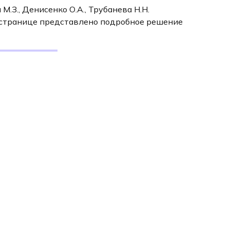
М.З., Денисенко О.А., Трубанева Н.Н.
й странице представлено подробное решение