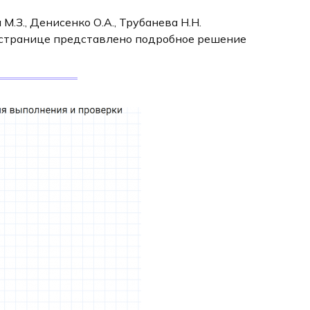
М.З., Денисенко О.А., Трубанева Н.Н.
й странице представлено подробное решение