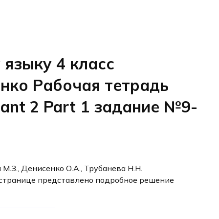
 языку 4 класс
енко Рабочая тетрадь
iant 2 Part 1 задание №9-
М.З., Денисенко О.А., Трубанева Н.Н.
й странице представлено подробное решение