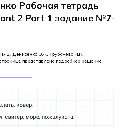
енко Рабочая тетрадь
iant 2 Part 1 задание №7-
М.З., Денисенко О.А., Трубанева Н.Н.
й странице представлено подробное решение