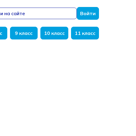
и на сайте
Войти
с
9 класс
10 класс
11 класс