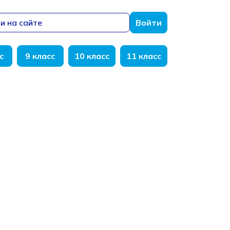
и на сайте
Войти
с
9 класс
10 класс
11 класс