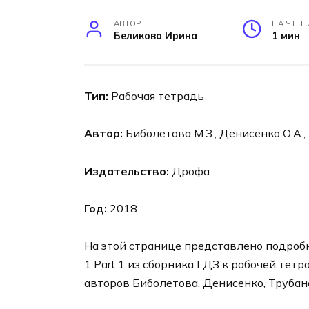
АВТОР
НА ЧТЕН
Беликова Ирина
1 мин
Тип:
Рабочая тетрадь
Автор:
Биболетова М.З., Денисенко О.А.,
Издательство:
Дрофа
Год:
2018
На этой странице представлено подробно
1 Part 1 из сборника ГДЗ к рабочей тетр
авторов Биболетова, Денисенко, Трубане