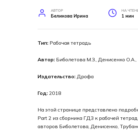
АВТОР
НА ЧТЕН
Беликова Ирина
1 мин
Тип:
Рабочая тетрадь
Автор:
Биболетова М.З., Денисенко О.А.,
Издательство:
Дрофа
Год:
2018
На этой странице представлено подробно
Part 2 из сборника ГДЗ к рабочей тетрад
авторов Биболетова, Денисенко, Трубане