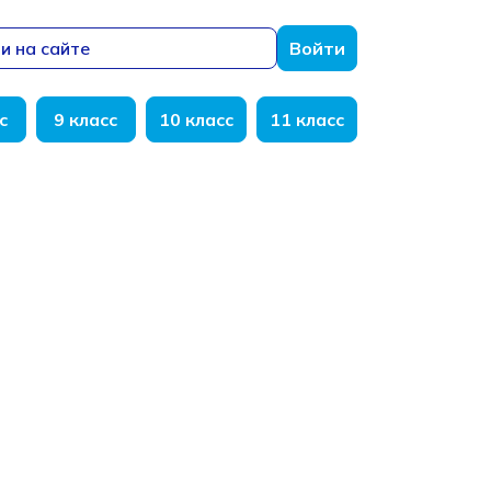
и на сайте
Войти
с
9 класс
10 класс
11 класс