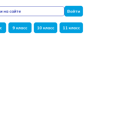
и на сайте
Войти
с
9 класс
10 класс
11 класс