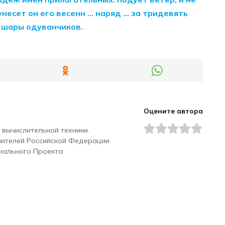
унесет он его весенн … наряд … за тридевять
… шары одуванчиков.
Оцените автора
 вычислительной техники.
чителей Российской Федерации
нального Проекта