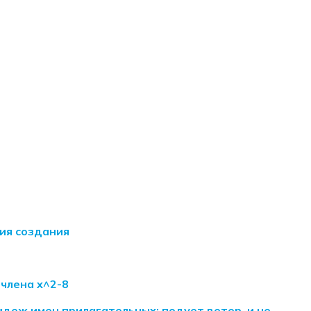
ия создания
члена x^2-8
деж имен прилагательных: подует ветер, и не