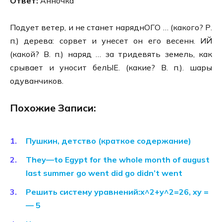
Ответ:
Анночка
Подует ветер, и не станет наряднОГО … (какого? Р.
п.) дерева: сорвет и унесет он его весенн. ИЙ
(какой? В. п.) наряд … за тридевять земель, как
срывает и уносит белЫЕ. (какие? В. п.). шары
одуванчиков.
Похожие Записи:
Пушкин, детство (краткое содержание)
They—to Egypt for the whole month of august
last summer go went did go didn’t went
Решить систему уравнений:x^2+y^2=26, xy =
— 5