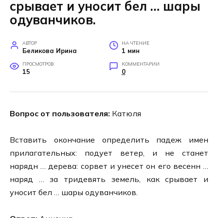
срывает и уносит бел … шары
одуванчиков.
АВТОР
НА ЧТЕНИЕ
Беликова Ирина
1 мин
ПРОСМОТРОВ
КОММЕНТАРИИ
15
0
Вопрос от пользователя:
Катюля
Вставить окончание определить падеж имен
прилагательных: подует ветер, и не станет
нарядн … дерева: сорвет и унесет он его весенн …
наряд … за тридевять земель, как срывает и
уносит бел … шары одуванчиков.