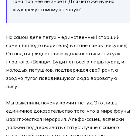
(она про нее не знает). Для чего же нужно
«кукареку» самому «певцу»?
На самом деле петух – единственный старший
самец (оплодотворитель) в стане самок (несушек).
Он подтверждает свою «должность» и «титул»
главного. «Вождя». Будит он всего лишь куриц и
молодых петушков, подтверждая свой ранг, а
заодно пугая повадившуюся сюда вороватую
лису.
Мы выяснили, почему кричит петух. Это лишь
единичное доказательство того, что в мире фауны
царит жесткая иерархия. Альфа-самец всячески
должен поддерживать статус. Лучше с самого
утра – чтобы ни у кого даже не возникло