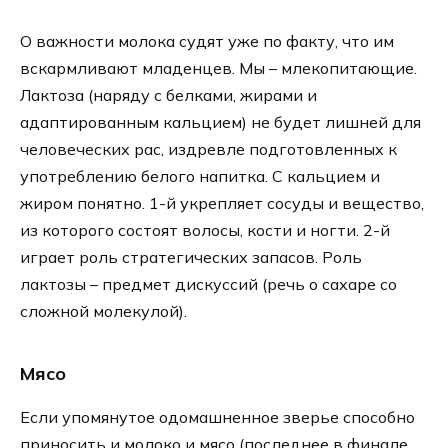
О важности молока судят уже по факту, что им
вскармливают младенцев. Мы – млекопитающие.
Лактоза (наряду с белками, жирами и
адаптированным кальцием) не будет лишней для
человеческих рас, издревле подготовленных к
употреблению белого напитка. С кальцием и
жиром понятно. 1-й укрепляет сосуды и вещество,
из которого состоят волосы, кости и ногти. 2-й
играет роль стратегических запасов. Роль
лактозы – предмет дискуссий (речь о сахаре со
сложной молекулой).
Мясо
Если упомянутое одомашненное зверье способно
приносить и молоко и мясо (последнее в финале