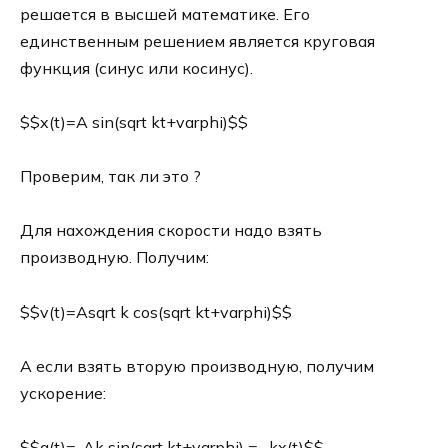
решается в высшей математике. Его
единственным решением является круговая
функция (синус или косинус).
$$x(t)=A sin(sqrt kt+varphi)$$
Проверим, так ли это ?
Для нахождения скорости надо взять
производную. Получим:
$$v(t)=Asqrt k cos(sqrt kt+varphi)$$
А если взять вторую производную, получим
ускорение:
$$a(t)=-Ak sin(sqrt kt+varphi) = -kx(t)$$