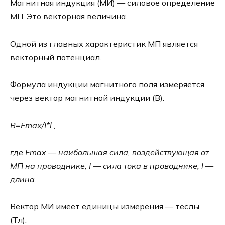
Магнитная индукция (МИ) — силовое определение
МП. Это векторная величина.
Одной из главных характеристик МП является
векторный потенциал.
Формула индукции магнитного поля измеряется
через вектор магнитной индукции (В).
В=Fmax/I*l ,
где Fmax
—
наибольшая сила, воздействующая от
МП на проводнике; I
—
сила тока в проводнике; l
—
длина.
Вектор МИ имеет единицы измерения — теслы
(Тл).