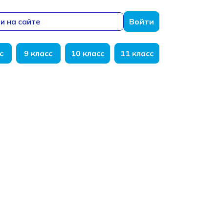
и на сайте
Войти
с
9 класс
10 класс
11 класс