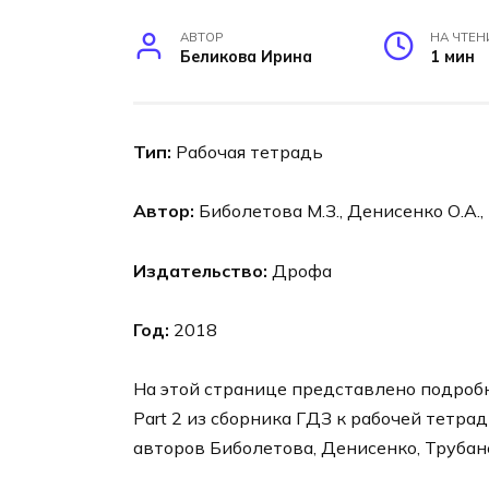
АВТОР
НА ЧТЕН
Беликова Ирина
1 мин
Тип:
Рабочая тетрадь
Автор:
Биболетова М.З., Денисенко О.А.,
Издательство:
Дрофа
Год:
2018
На этой странице представлено подробно
Part 2 из сборника ГДЗ к рабочей тетрад
авторов Биболетова, Денисенко, Трубане