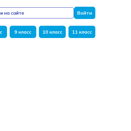
и на сайте
Войти
с
9 класс
10 класс
11 класс