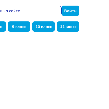
и на сайте
Войти
с
9 класс
10 класс
11 класс