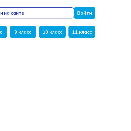
и на сайте
Войти
с
9 класс
10 класс
11 класс