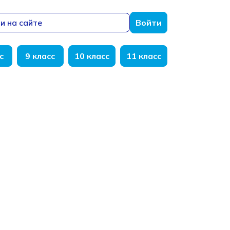
и на сайте
Войти
с
9 класс
10 класс
11 класс