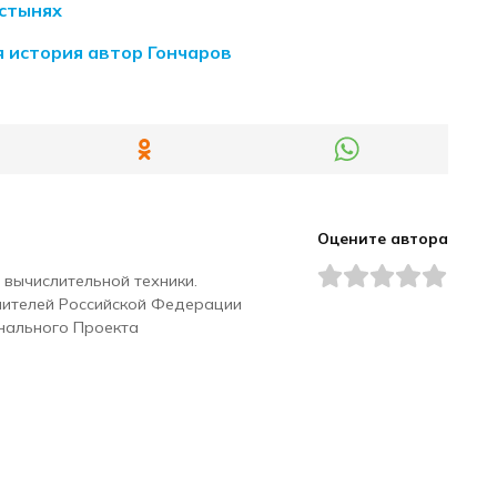
устынях
 история автор Гончаров
Оцените автора
 вычислительной техники.
чителей Российской Федерации
нального Проекта