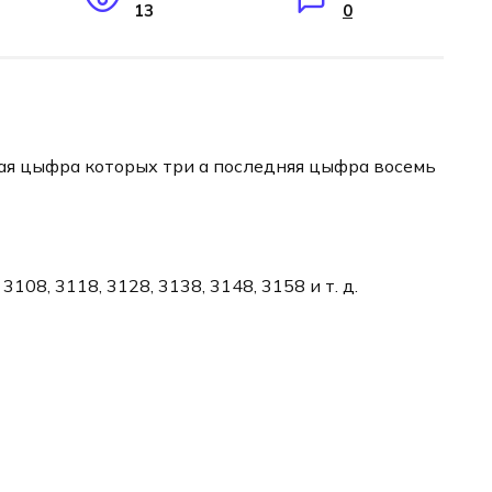
13
0
вая цыфра которых три а последняя цыфра восемь
3108, 3118, 3128, 3138, 3148, 3158 и т. д.