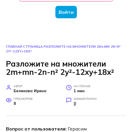
Войти
ГЛАВНАЯ СТРАНИЦА
РАЗЛОЖИТЕ НА МНОЖИТЕЛИ 2M+MN-2N-N²
2Y²-12XY+18X²
Разложите на множители
2m+mn-2n-n² 2y²-12xy+18x²
АВТОР
НА ЧТЕНИЕ
Беликова Ирина
1 мин
ПРОСМОТРОВ
КОММЕНТАРИИ
8
0
Вопрос от пользователя:
Герасим