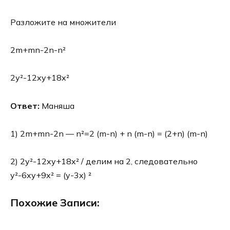
Разложите на множители
2m+mn-2n-n²
2y²-12xy+18x²
Ответ:
Маняша
1) 2m+mn-2n — n²=2 (m-n) + n (m-n) = (2+n) (m-n)
2) 2y²-12xy+18x² / делим на 2, следовательно
y²-6xy+9x² = (y-3x) ²
Похожие Записи: