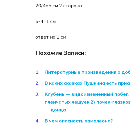
20/4=5 см 2 сторона
5-4=1 см
ответ на 1 см
Похожие Записи:
Литературные произведения о до
В каких сказках Пушкина есть при
Клубень — видоизменённый побег, 
плёнчатых чешуек 2) почек-глазков
— донца
В чем опасность хамелеона?