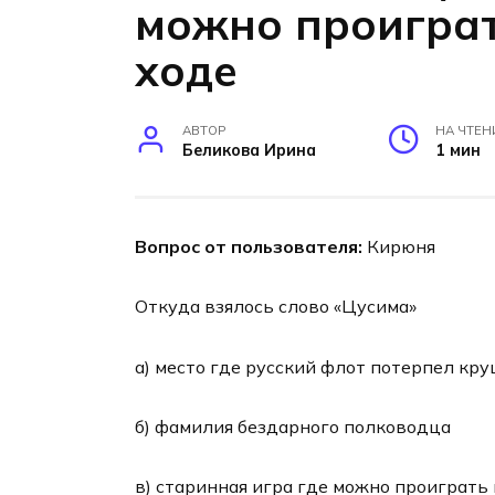
можно проиграт
ходе
АВТОР
НА ЧТЕН
Беликова Ирина
1 мин
Вопрос от пользователя:
Кирюня
Откуда взялось слово «Цусима»
а) место где русский флот потерпел кр
б) фамилия бездарного полководца
в) старинная игра где можно проиграть