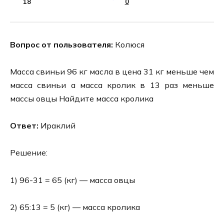
18
0
Вопрос от пользователя:
Колюся
Масса свиньи 96 кг масла в цена 31 кг меньше чем
масса свиньи а масса кролик в 13 раз меньше
массы овцы Найдите масса кролика
Ответ:
Ираклий
Решение:
1) 96-31 = 65 (кг) — масса овцы
2) 65:13 = 5 (кг) — масса кролика