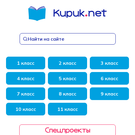
Перейти
к
содержанию
Найти на сайте
1 класс
2 класс
3 класс
4 класс
5 класс
6 класс
7 класс
8 класс
9 класс
10 класс
11 класс