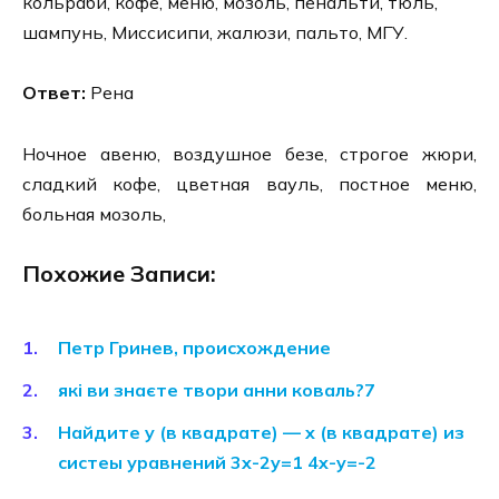
кольраби, кофе, меню, мозоль, пенальти, тюль,
шампунь, Миссисипи, жалюзи, пальто, МГУ.
Ответ:
Рена
Ночное авеню, воздушное безе, строгое жюри,
сладкий кофе, цветная вауль, постное меню,
больная мозоль,
Похожие Записи:
Петр Гринев, происхождение
які ви знаєте твори анни коваль?7
Найдите y (в квадрате) — x (в квадрате) из
систеы уравнений 3x-2y=1 4x-y=-2