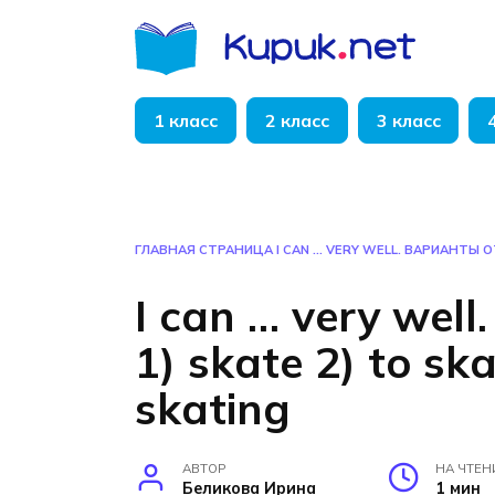
Перейти
к
содержанию
1 класс
2 класс
3 класс
ГЛАВНАЯ СТРАНИЦА
I CAN … VERY WELL. ВАРИАНТЫ ОТ
I can … very wel
1) skate 2) to ska
skating
АВТОР
НА ЧТЕН
Беликова Ирина
1 мин