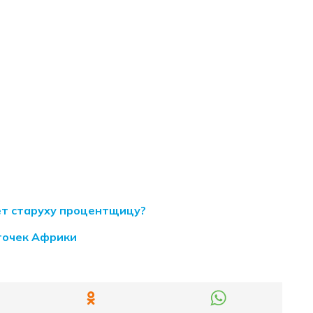
ет старуху процентщицу?
точек Африки