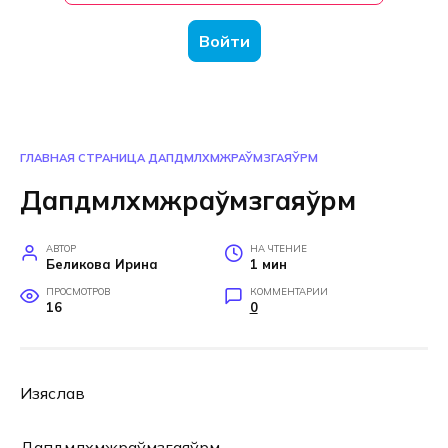
Войти
ГЛАВНАЯ СТРАНИЦА
ДАПДМЛХМЖРАЎМЗГАЯЎРМ
Дапдмлхмжраўмзгаяўрм
АВТОР
НА ЧТЕНИЕ
Беликова Ирина
1 мин
ПРОСМОТРОВ
КОММЕНТАРИИ
16
0
Изяслав
Дапдмлхмжраўмзгаяўрм