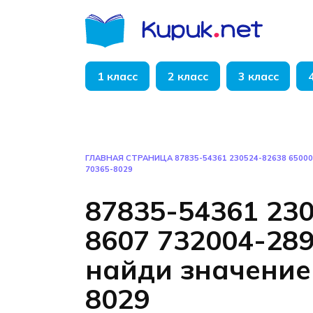
Перейти
к
содержанию
1 класс
2 класс
3 класс
ГЛАВНАЯ СТРАНИЦА
87835-54361 230524-82638 6500
70365-8029
87835-54361 23
8607 732004-28
найди значение 
8029