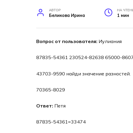
АВТОР
НА ЧТЕН
Беликова Ирина
1 мин
Вопрос от пользователя:
Иулиания
87835-54361 230524-82638 65000-860
43703-9590 найди значение разностей.
70365-8029
Ответ:
Петя
87835-54361=33474