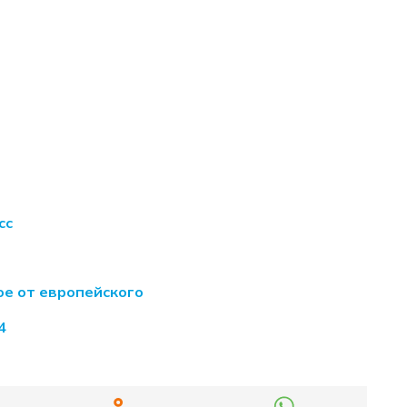
сс
ое от европейского
4