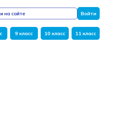
и на сайте
Войти
с
9 класс
10 класс
11 класс