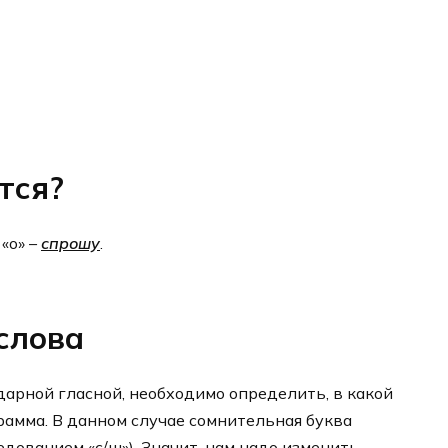
тся?
«о» –
спрошу
.
слова
дарной гласной, необходимо определить, в какой
рамма. В данном случае сомнительная буква
едованием «с/ш»). Значит, нам надо изменить