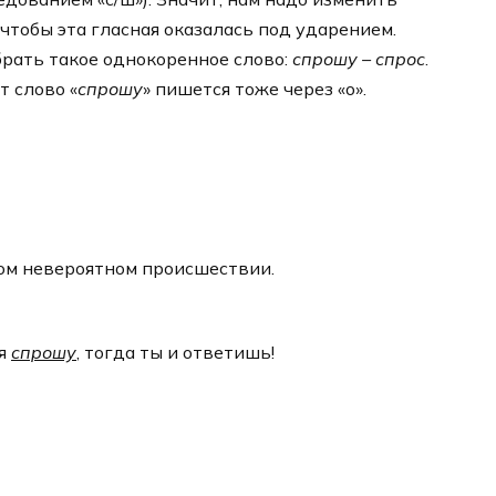
чтобы эта гласная оказалась под ударением.
рать такое однокоренное слово:
спрошу – спрос
.
т слово «
спрошу
» пишется тоже через «о».
ом невероятном происшествии.
бя
спрошу
, тогда ты и ответишь!