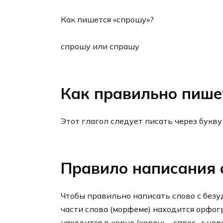
Как пишется «спрошу»?
спрошу или спрашу
Как правильно пише
Этот глагол следует писать через букву 
Правило написания 
Чтобы правильно написать слово с безу
части слова (морфеме) находится орфог
находится в корне (корень –спрос- с чер