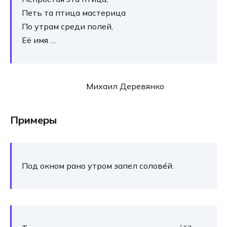
Петь та пти­ца масте­ри­ца
По утрам сре­ди полей,
Её имя …
Михаил Деревянко
Примеры
Под окном рано утром запел солове́й.