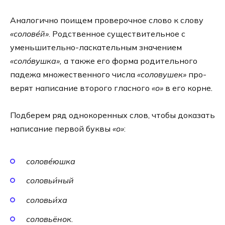
Аналогично поищем про­ве­роч­ное сло­во к сло­ву
«солове́й»
. Родственное суще­стви­тель­ное с
уменьшительно-ласкательным зна­че­ни­ем
«соло́вушка»,
а так­же его фор­ма роди­тель­но­го
паде­жа мно­же­ствен­но­го чис­ла
«соло­ву­шек»
про­
ве­рят напи­са­ние вто­ро­го глас­но­го
«о»
в его корне
.
Подберем ряд одно­ко­рен­ных слов, что­бы дока­зать
напи­са­ние пер­вой бук­вы
«о»
:
солове́юшка
соловьи́ный
соловьи́ха
соловьё­нок.