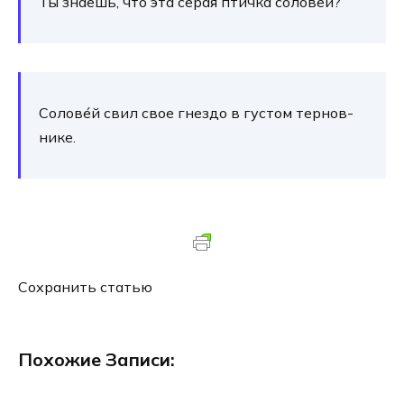
Ты зна­ешь, что эта серая птич­ка солове́й?
Солове́й свил свое гнез­до в густом тер­нов­
ни­ке.
Сохранить ста­тью
Похожие Записи: