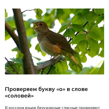
Проверяем букву «о» в слове
«соловей»
В рус­ском язы­ке без­удар­ные глас­ные про­ве­ря­ют