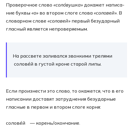
Проверочное сло­во
«соло́вушка»
дока­жет напи­са­
ние бук­вы
«о»
во вто­ром сло­ге сло­ва
«соло­вей»
. В
сло­вар­ном сло­ве
«соло­вей»
пер­вый без­удар­ный
глас­ный явля­ет­ся непро­ве­ря­е­мым.
На рас­све­те зали­вал­ся звон­ки­ми тре­ля­ми
солове́й в густой кроне ста­рой липы.
Если про­из­не­сти это сло­во, то ока­жет­ся, что в его
напи­са­нии доста­вят затруд­не­ния без­удар­ные
глас­ные в пер­вом и вто­ром сло­ге кор­ня:
солове́й — корень/окончание.