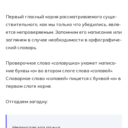
Первый глас­ный кор­ня рас­смат­ри­ва­е­мо­го суще­
стви­тель­но­го, как мы толь­ко что убе­ди­лись, явля­
ет­ся непро­ве­ря­е­мым. Запомним его напи­са­ние или
загля­нем в слу­чае необ­хо­ди­мо­сти в орфо­гра­фи­че­
ский сло­варь.
Проверочное сло­во
«соло­вуш­ка»
ука­жет напи­са­
ние бук­вы
«о»
во вто­ром сло­ге сло­ва
«соло­вей»
.
Словарное сло­во
«соло­вей»
пишет­ся с бук­вой
«о»
в
пер­вом сло­ге кор­ня.
Отгадаем загад­ку:
Непростая эта пти­ца,