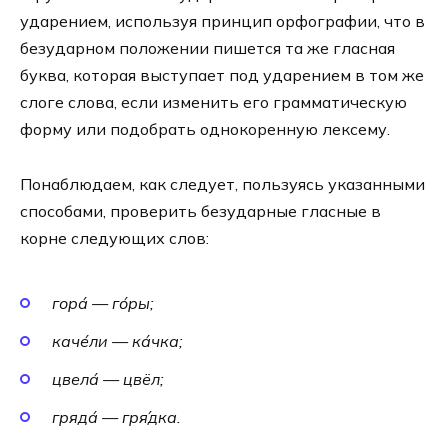
уда­ре­ни­ем, исполь­зуя прин­цип орфо­гра­фии, что в
без­удар­ном поло­же­нии пишет­ся та же глас­ная
бук­ва, кото­рая высту­па­ет под уда­ре­ни­ем в том же
сло­ге сло­ва, если изме­нить его грам­ма­ти­че­скую
фор­му или подо­брать одно­ко­рен­ную лек­се­му.
Понаблюдаем, как сле­ду­ет, поль­зу­ясь ука­зан­ны­ми
спо­со­ба­ми, про­ве­рить без­удар­ные глас­ные в
корне сле­ду­ю­щих слов:
гора́ — го́ры;
каче́ли — ка́чка;
цвела́ — цвёл;
гряда́ — гря́дка.