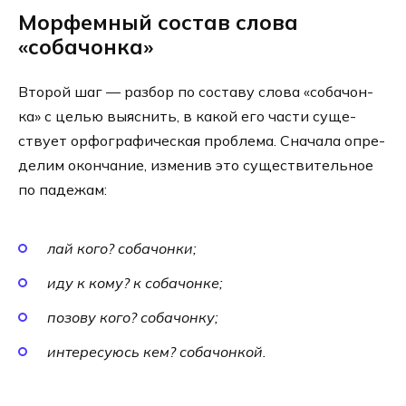
Морфемный состав слова
«собачонка»
Второй шаг — раз­бор по соста­ву сло­ва «соба­чон­
ка» с целью выяс­нить, в какой его части суще­
ству­ет орфо­гра­фи­че­ская про­бле­ма. Сначала опре­
де­лим окон­ча­ние, изме­нив это суще­стви­тель­ное
по паде­жам:
лай кого? соба­чонки;
иду к кому? к соба­чонке;
позо­ву кого? соба­чонку;
инте­ре­су­юсь кем? соба­чонкой.