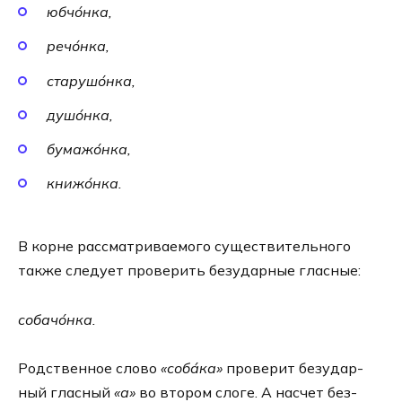
юбчо́нка,
речо́нка,
ста­рушо́нка,
душо́нка,
бумажо́нка,
книжо́нка.
В корне рас­смат­ри­ва­е­мо­го суще­стви­тель­но­го
так­же сле­ду­ет про­ве­рить без­удар­ные глас­ные:
собачо́нка.
Родственное сло­во
«соба́ка»
про­ве­рит без­удар­
ный глас­ный
«а»
во вто­ром сло­ге. А насчет без­