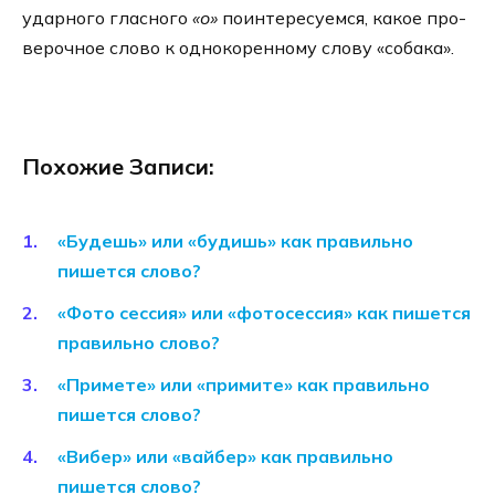
удар­но­го глас­но­го
«о»
поин­те­ре­су­ем­ся, какое про­
ве­роч­ное сло­во к одно­ко­рен­но­му сло­ву «соба­ка».
Похожие Записи:
«Будешь» или «будишь» как правильно
пишется слово?
«Фото сессия» или «фотосессия» как пишется
правильно слово?
«Примете» или «примите» как правильно
пишется слово?
«Вибер» или «вайбер» как правильно
пишется слово?