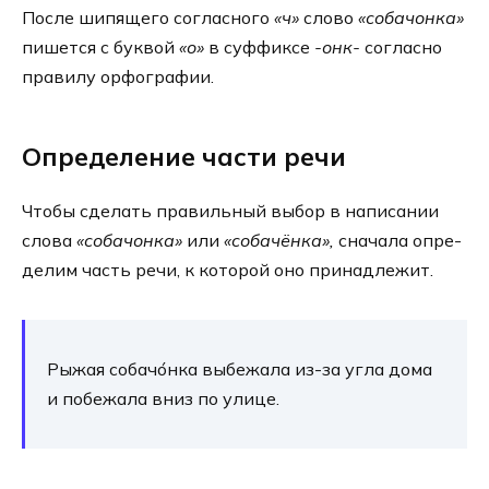
После шипя­ще­го соглас­но­го
«ч»
сло­во
«соба­чон­ка»
пишет­ся с бук­вой
«о»
в суф­фик­се
-онк-
соглас­но
пра­ви­лу орфо­гра­фии.
Определение части речи
Чтобы сде­лать пра­виль­ный выбор в напи­са­нии
сло­ва
«соба­чон­ка»
или
«соба­чён­ка»,
сна­ча­ла опре­
де­лим часть речи, к кото­рой оно при­над­ле­жит.
Рыжая собачо́нка выбе­жа­ла из-за угла дома
и побе­жа­ла вниз по ули­це.