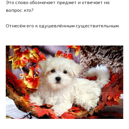
Это сло­во обо­зна­ча­ет пред­мет и отве­ча­ет на
вопрос:
кто?
Отнесём его к оду­шев­лён­ным суще­стви­тель­ным.