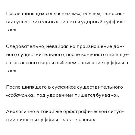
После шипя­щих соглас­ных
«ж», «ш», «ч», «щ»
осно­
вы суще­стви­тель­ных пишет­ся удар­ный суф­фикс
-онк-
.
Следовательно, невзи­рая на про­из­но­ше­ние дан­
но­го суще­стви­тель­но­го, после конеч­но­го шипя­ще­
го cоглас­но­го кор­ня выбе­рем напи­са­ние суф­фик­са
-онк-.
После шипя­ще­го в суф­фик­се суще­стви­тель­но­го
«соба­чон­ка»
под уда­ре­ни­ем пишет­ся бук­ва
«о»
.
Аналогично в такой же орфо­гра­фи­че­ской ситу­а­
ции пишет­ся суф­фикс
-онк-
в сло­вах: