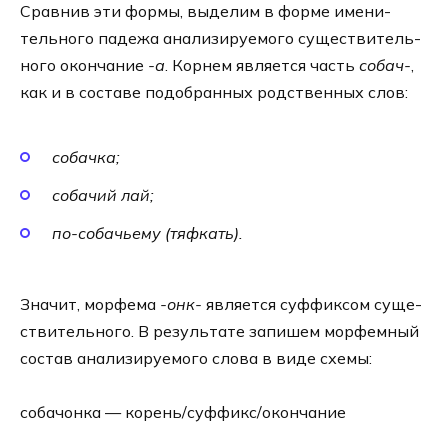
Сравнив эти фор­мы, выде­лим в фор­ме име­ни­
тель­но­го паде­жа ана­ли­зи­ру­е­мо­го суще­стви­тель­
но­го окон­ча­ние
-а
. Корнем явля­ет­ся часть
собач-
,
как и в соста­ве подо­бран­ных род­ствен­ных слов:
собачка;
собачий лай;
по-собачьему (тяф­кать).
Значит, мор­фе­ма
-онк-
явля­ет­ся суф­фик­сом суще­
стви­тель­но­го. В резуль­та­те запи­шем мор­фем­ный
состав ана­ли­зи­ру­е­мо­го сло­ва в виде схе­мы:
собачонка — корень/суффикс/окончание