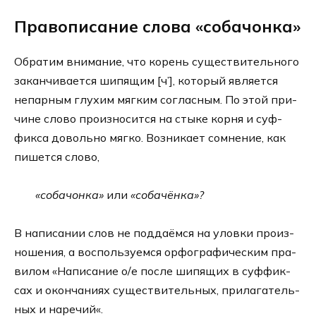
Правописание слова «собачонка»
Обратим вни­ма­ние, что корень суще­стви­тель­но­го
закан­чи­ва­ет­ся шипя­щим [ч’], кото­рый явля­ет­ся
непар­ным глу­хим мяг­ким соглас­ным. По этой при­
чине сло­во про­из­но­сит­ся на сты­ке кор­ня и суф­
фик­са доволь­но мяг­ко. Возникает сомне­ние, как
пишет­ся сло­во,
«собачонка»
или
«собачёнка»?
В напи­са­нии слов не под­да­ём­ся на улов­ки про­из­
но­ше­ния, а вос­поль­зу­ем­ся орфо­гра­фи­че­ским пра­
ви­лом «Написание о/е после шипя­щих в суф­фик­
сах и окон­ча­ни­ях суще­стви­тель­ных, при­ла­га­тель­
ных и наре­чий«.