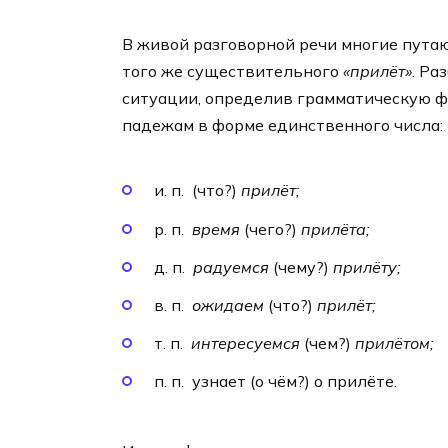
В живой разговорной речи многие пута
того же существительного
«прилёт»
. Ра
ситуации, определив грамматическую ф
падежам в форме единственного числа:
и. п. (что?)
прилёт;
р. п.
время
(чего?)
прилёта;
д. п.
радуемся
(чему?)
прилёту;
в. п.
ожидаем
(что?)
прилёт;
т. п.
интересуемся
(чем?)
прилётом;
п. п. узнает (о чём?) о прилёте.