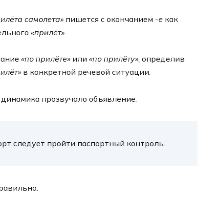
рилёта самолета»
пишется с окончанием
-е
как
ельного
«прилёт»
.
сание
«по прилёте»
или
«по прилёту»
, определив
илёт»
в конкретной речевой ситуации.
з динамика прозвучало объявление:
орт следует пройти паспортный контроль.
правильно: