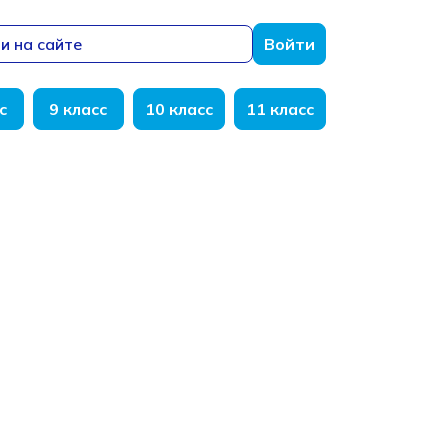
и на сайте
Войти
с
9 класс
10 класс
11 класс