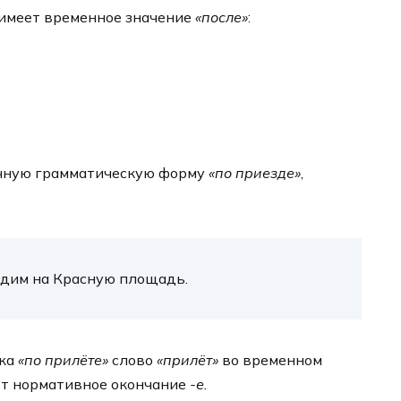
имеет временное значение
«после»
:
ичную грамматическую форму
«по приезде»
,
одим на Красную площадь.
ежа
«по прилёте»
слово
«прилёт»
во временном
т нормативное окончание
-е.