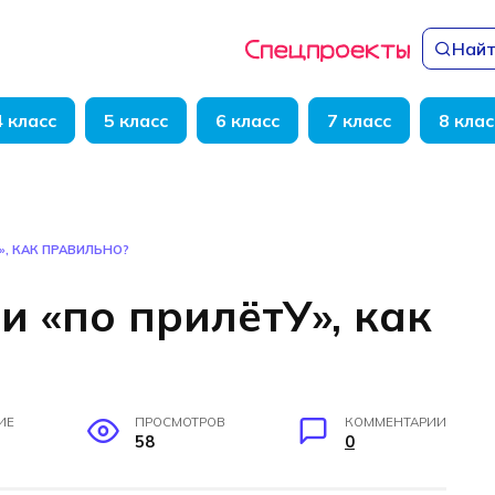
Найт
4 класс
5 класс
6 класс
7 класс
8 клас
», КАК ПРАВИЛЬНО?
и «по прилётУ», как
ИЕ
ПРОСМОТРОВ
КОММЕНТАРИИ
58
0