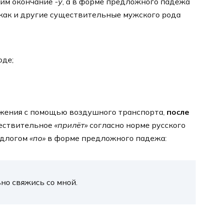
тим окончание
-у
, а в форме предложного падежа
 как и другие существительные мужского рода
оде;
жения с помощью воздушного транспорта,
после
ществительное
«прилёт»
согласно норме русского
едлогом
«по»
в форме предложного падежа:
но свяжись со мной.