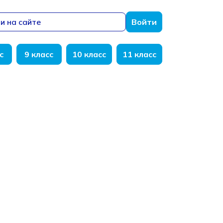
и на сайте
Войти
с
9 класс
10 класс
11 класс