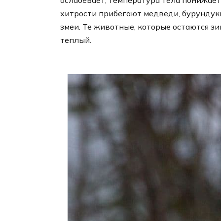
ослабевает, температура тела понижает
хитрости прибегают медведи, бурундуки,
змеи. Те животные, которые остаются з
теплый.